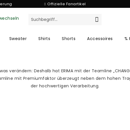
ferung
Offizielle Fanartikel
Sweater
Shirts
Shorts
Accessoires
% 
s verändern: Deshalb hat ERIMA mit der Teamline „CHANGE by
Teamline mit Premiumfaktor überzeugt neben dem hohen Tra
der hochwertigen Verarbeitung.